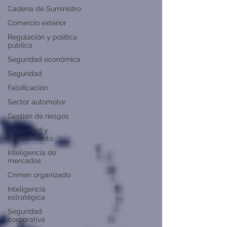
Cadena de Suministro
Comercio exterior
Regulación y política
pública
Seguridad económica
Seguridad
Falsificación
Sector automotor
Gestión de riesgos
Seguridad y
cumplimiento
Inteligencia de
mercados
Crimen organizado
Inteligencia
estratégica
Seguridad
corporativa