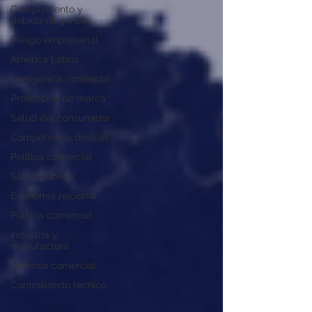
Cumplimiento y
debida diligencia
Riesgo empresarial
América Latina
Inteligencia comercial
Protección de marca
Salud del consumidor
Competencia desleal
Política comercial
Salud pública
Economía nacional
Política comercial
Industria y
manufactura
Defensa comercial
Contrabando técnico