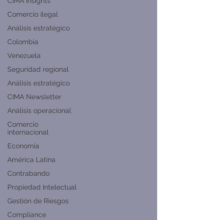
CIMA Insights
Comercio ilegal
Análisis estratégico
Colombia
Venezuela
Seguridad regional
Análisis estratégico
CIMA Newsletter
Análisis operacional
Comercio
internacional
Economía
América Latina
Contrabando
Propiedad Intelectual
Gestión de Riesgos
Compliance