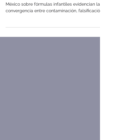
Las alertas sanitarias emitidas en Colombia y
México sobre fórmulas infantiles evidencian la
convergencia entre contaminación, falsificación,
contrabando y comercio ilegal en el mercado
de nutrición infantil. El análisis examina los
riesgos para la salud pública, la cadena de
suministro, la reputación corporativa y el
cumplimiento regulatorio, así como los desafíos
para la industria en América Latina.