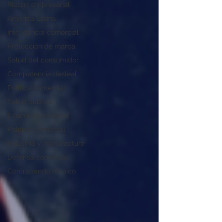
Riesgo empresarial
América Latina
Inteligencia comercial
Protección de marca
Salud del consumidor
Competencia desleal
Política comercial
Salud pública
Economía nacional
Política comercial
Industria y manufactura
Defensa comercial
Contrabando técnico