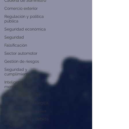
Cadena de Suministro
Comercio exterior
Regulación y política
pública
Seguridad económica
Seguridad
Falsificación
Sector automotor
Gestión de riesgos
Seguridad y
cumplimiento
Inteligencia de
mercados
Crimen organizado
Inteligencia estratégica
Seguridad corporativa
Cumplimiento y debida
diligencia