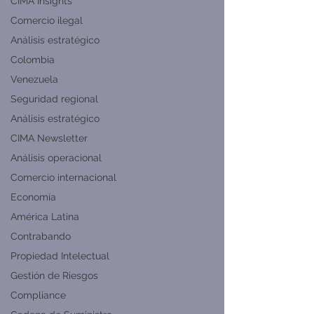
CIMA Insights
Comercio ilegal
Análisis estratégico
Colombia
Venezuela
Seguridad regional
Análisis estratégico
CIMA Newsletter
Análisis operacional
Comercio internacional
Economía
América Latina
Contrabando
Propiedad Intelectual
Gestión de Riesgos
Compliance