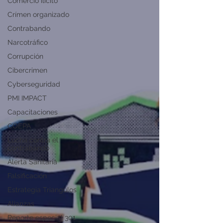
Comercio ilícito
Crímen organizado
Contrabando
Narcotráfico
Corrupción
Cibercrimen
Cyberseguridad
PMI IMPACT
Capacitaciones
COEPA
Lucha contra el
contrabando
Alerta Sanitaria
Falsificación
Estrategia Triangulos
Alianzas
Reporte especial 301