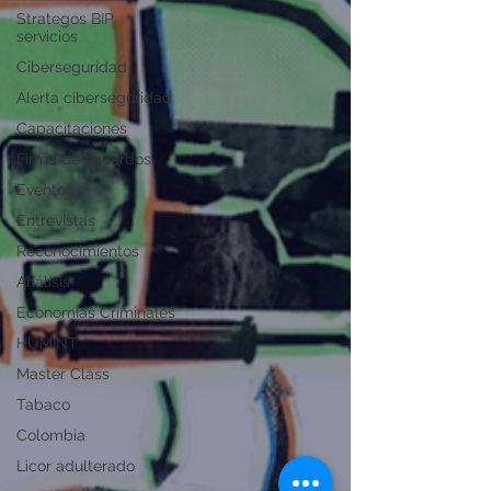
Strategos BIP
servicios
Ciberseguridad
Alerta ciberseguridad
Capacitaciones
Firma de acuerdos
Eventos
Entrevistas
Reconocimientos
Análisis
Economías Criminales
HUMINT
Master Class
Tabaco
Colombia
Licor adulterado