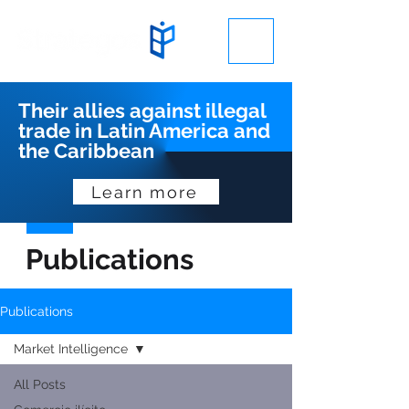
Their allies against illegal
trade in Latin America and
the Caribbean
Learn more
Publications
Publications
Market Intelligence
All Posts