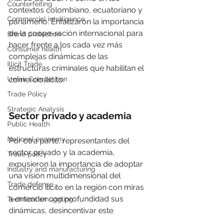
Counterfeiting
contextos colombiano, ecuatoriano y 
Commercial intelligence
panameño. Enfatizaron la importancia 
de la coope-ración internacional para 
Brand protection
hacer frente a los cada vez más 
Consumer health
complejas dinámicas de las 
Illicit Trade
estructuras criminales que habilitan el 
comercio ilícito.
Unfair Competition
Trade Policy
Strategic Analysis
Sector privado y academia
Public Health
National economy
Por otra parte, representantes del 
sector privado y la academia, 
Trade policy
expusieron la importancia de adoptar 
Industry and manufacturing
una visión multidimensional del 
Trade defense
comercio ilícito en la región con miras 
a entender con profundidad sus 
Technical smuggling
dinámicas, desincentivar este 