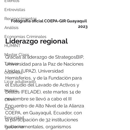
Eventos
Entrevistas
Reconocimientos
Fotografía oficial COEPA-GIR Guayaquil 
2023
Análisis
Economías Criminales
Liderazgo regional
HUMINT
Master Class
Gracias al liderazgo de StrategosBIP, 
Universidad para la Paz de Naciones 
Tabaco
Unidas (UPAZ), Universidad 
Colombia
Hemisferios, y de la Fundación para 
Licor adulterado
el Estudio del Lavado de Activos y 
Noticia
Delitos (FELADE), este martes 14 de 
noviembre se llevó a cabo el III 
CIMA
Encuentro de Alto Nivel de la Alianza 
CIMA
COEPA, en Guayaquil, Ecuador, con 
Seguridad
la participación de 32 instituciones 
gubernamentales, organismos 
Fundacion