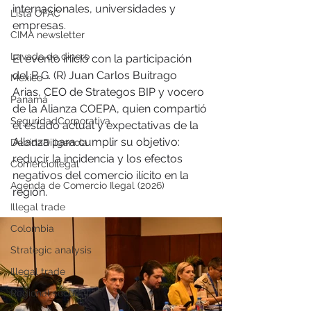
internacionales, universidades y 
Lista OFAC
empresas.
CIMA newsletter
Lavado de dinero
El evento inició con la participación 
del B.G. (R) Juan Carlos Buitrago 
Mexico
Arias, CEO de Strategos BIP y vocero 
Panamá
de la Alianza COEPA, quien compartió 
SeguridadCorporativa
el estado actual y expectativas de la 
Alianza para cumplir su objetivo: 
DebidaDiligencia
reducir la incidencia y los efectos 
ComercioIlegal
negativos del comercio ilícito en la 
Agenda de Comercio Ilegal (2026)
región.
Illegal trade
Colombia
Strategic analysis
Illegal trade
Regional security