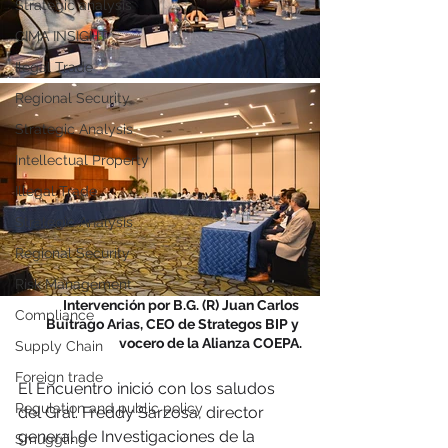
Strategic analysis
CIMA INSIGHT
Ilegal Trade
Regional Security
Strategic Analysis
Intellectual Property
Illegal Trade
Strategic Analysis
Regional Security
Risk Management
Intervención por B.G. (R) Juan Carlos 
Compliance
Buitrago Arias, CEO de Strategos BIP y 
vocero de la Alianza COEPA.
Supply Chain
Foreign trade
El Encuentro inició con los saludos 
Regulation and public policy
del Gral. Freddy Sarzosa, director 
general de Investigaciones de la 
Smuggling