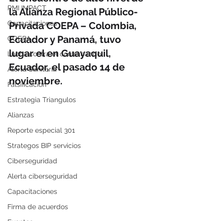
PMI IMPACT
la Alianza Regional Público-
Capacitaciones
Privada COEPA – Colombia, 
Ecuador y Panamá, tuvo 
COEPA
lugar el en Guayaquil, 
Lucha contra el contrabando
Ecuador, el pasado 14 de 
Alerta Sanitaria
noviembre.
Falsificación
Estrategia Triangulos
Alianzas
Reporte especial 301
Strategos BIP servicios
Ciberseguridad
Alerta ciberseguridad
Capacitaciones
Firma de acuerdos