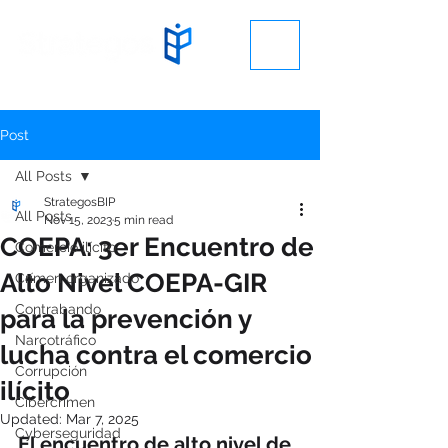
Post
All Posts
StrategosBIP
All Posts
Nov 15, 2023
5 min read
COEPA: 3er Encuentro de
Comercio ilícito
Alto Nivel COEPA-GIR
Crímen organizado
Contrabando
para la prevención y
Narcotráfico
lucha contra el comercio
Corrupción
ilícito
Cibercrimen
Updated:
Mar 7, 2025
Cyberseguridad
El encuentro de alto nivel de 