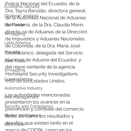
Policía Nacional del Ecuador, de la 
Economic security
Dra. Tayra Barsallo, directora general 
Strategic analysis
de la Autoridad Nacional de Aduanas 
de Panamá, de la Dra. Claudia Marín, 
Illicit trade
directo-ra de Aduanas de la Dirección 
Smuggling
de Impuestos y Aduanas Nacionales 
Latin America
de Colombia, de la Dra. María José 
Security
Castelblanco, delegada del Servicio 
Nacional de Aduana del Ecuador, y 
Illicit Trade
del repre-sentante de la agencia 
Smuggling
Homeland Security Investigations 
Counterfeiting
(HSI) de los Estados Unidos. 
Automotive Industry
Las autoridades mencionadas 
Risk Management
presentaron los avances en la 
Security and Compliance
prevención y combate del comercio 
Market Intelligence
ilícito, así como los resultados y 
desafíos que existen tanto en el 
Illicit trade
marco de COEPA, como en los 