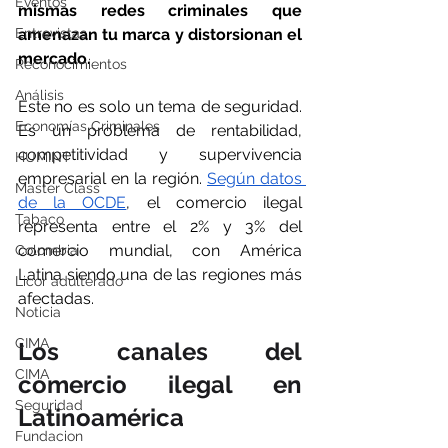
Eventos
mismas redes criminales que 
Entrevistas
amenazan tu marca y distorsionan el 
mercado.
Reconocimientos
Análisis
Este no es solo un tema de seguridad. 
Economías Criminales
Es un problema de rentabilidad, 
competitividad y supervivencia 
HUMINT
empresarial en la región. 
Según datos 
Master Class
de la OCDE
, el comercio ilegal 
Tabaco
representa entre el 2% y 3% del 
comercio mundial, con América 
Colombia
Latina siendo una de las regiones más 
Licor adulterado
afectadas.
Noticia
CIMA
Los canales del 
CIMA
comercio ilegal en 
Seguridad
Latinoamérica
Fundacion