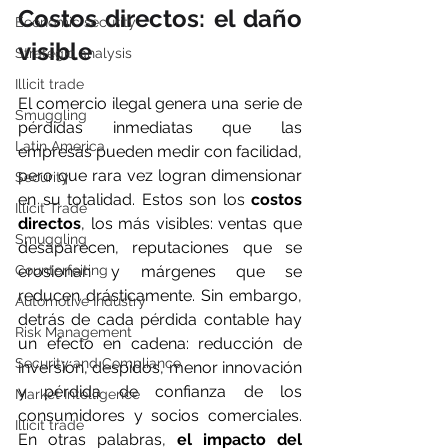
Costos directos: el daño 
Economic security
visible
Strategic analysis
Illicit trade
El comercio ilegal genera una serie de 
Smuggling
pérdidas inmediatas que las 
Latin America
empresas pueden medir con facilidad, 
pero que rara vez logran dimensionar 
Security
en su totalidad. Estos son los 
costos 
Illicit Trade
directos
, los más visibles: ventas que 
Smuggling
desaparecen, reputaciones que se 
Counterfeiting
erosionan y márgenes que se 
reducen drásticamente. Sin embargo, 
Automotive Industry
detrás de cada pérdida contable hay 
Risk Management
un efecto en cadena: reducción de 
Security and Compliance
inversión, despidos, menor innovación 
y pérdida de confianza de los 
Market Intelligence
consumidores y socios comerciales. 
Illicit trade
En otras palabras, 
el impacto del 