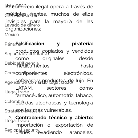
Lista OFAC
El comercio ilegal opera a través de 
múltiples frentes, muchos de ellos 
CIMA newsletter
invisibles para la mayoría de las 
Lavado de dinero
organizaciones:
Mexico
Falsificación y piratería:
Panamá
productos copiados y vendidos 
SeguridadCorporativa
como originales, desde 
DebidaDiligencia
medicamentos hasta 
ComercioIlegal
componentes electrónicos, 
software y productos de lujo. En 
Agenda de Comercio Ilegal (2026)
LATAM, sectores como 
Illegal trade
farmacéutico, automotriz, tabaco, 
Colombia
bebidas alcohólicas y tecnología 
son los más vulnerables.
Strategic analysis
Contrabando técnico y abierto:
Illegal trade
importación o exportación de 
Regional security
bienes evadiendo aranceles, 