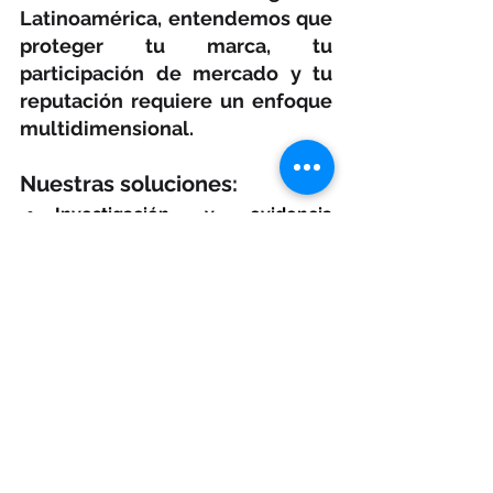
Latinoamérica, entendemos que 
proteger tu marca, tu 
participación de mercado y tu 
reputación requiere un enfoque 
multidimensional.
Nuestras soluciones:
Investigación y evidencia 
judicial: 
identificamos posibles 
responsables y cadenas de 
abastecimiento ilícitas con 
evidencia admisible en corte y 
dictámenes periciales.
Monitoreo 24/7 con CIMA: 
nuestra Central de Investigación, 
Monitoreo y Análisis del Comercio 
Ilegal (CIMA) procesa +1 billón de 
datos y  alerta en tiempo real 