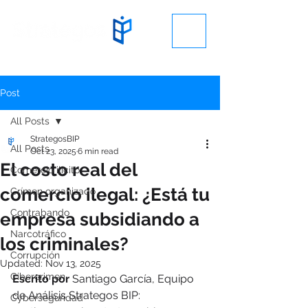
Post
All Posts
StrategosBIP
All Posts
Oct 23, 2025
6 min read
El costo real del
Comercio ilícito
comercio ilegal: ¿Está tu
Crímen organizado
Contrabando
empresa subsidiando a
Narcotráfico
los criminales?
Corrupción
Updated:
Nov 13, 2025
Cibercrimen
Escrito por 
Santiago García, Equipo 
de Análisis Strategos BIP: 
Cyberseguridad