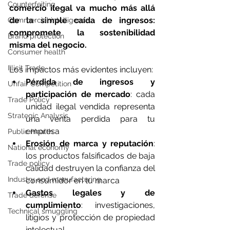
Counterfeiting
comercio ilegal va mucho más allá 
de la simple caída de ingresos: 
Commercial intelligence
compromete la sostenibilidad 
Brand protection
misma del negocio.
Consumer health
Illicit Trade
Los impactos más evidentes incluyen:
Pérdida de ingresos y 
Unfair Competition
participación de mercado
: cada 
Trade Policy
unidad ilegal vendida representa 
Strategic Analysis
una venta perdida para tu 
empresa
Public Health
Erosión de marca y reputación
: 
National economy
los productos falsificados de baja 
Trade policy
calidad destruyen la confianza del 
Industry and manufacturing
consumidor en tu marca
Gastos legales y de 
Trade defense
cumplimiento
: investigaciones, 
Technical smuggling
litigios y protección de propiedad 
intelectual