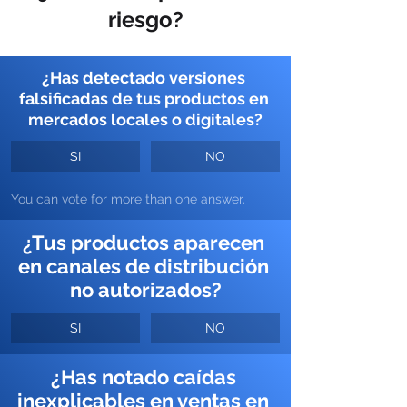
riesgo?
¿Has detectado versiones 
falsificadas de tus productos en 
mercados locales o digitales?
SI
NO
You can vote for more than one answer.
¿Tus productos aparecen 
en canales de distribución 
no autorizados?
SI
NO
¿Has notado caídas 
inexplicables en ventas en 