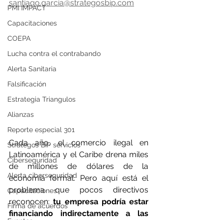
santiago.garcia@strategosbip.com
PMI IMPACT
Capacitaciones
COEPA
Lucha contra el contrabando
Alerta Sanitaria
Falsificación
Estrategia Triangulos
Alianzas
Reporte especial 301
Cada año, el comercio ilegal en 
Strategos BIP servicios
Latinoamérica y el Caribe drena miles 
Ciberseguridad
de millones de dólares de la 
Alerta ciberseguridad
economía formal. Pero aquí está el 
problema que pocos directivos 
Capacitaciones
reconocen: 
tu empresa podría estar 
Firma de acuerdos
financiando indirectamente a las 