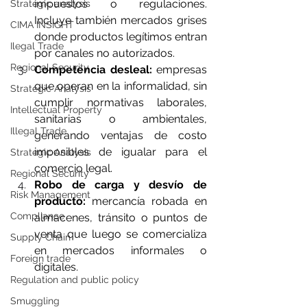
impuestos o regulaciones. 
Strategic analysis
Incluye también mercados grises 
CIMA INSIGHT
donde productos legítimos entran 
Ilegal Trade
por canales no autorizados.
Regional Security
Competencia desleal:
 empresas 
que operan en la informalidad, sin 
Strategic Analysis
cumplir normativas laborales, 
Intellectual Property
sanitarias o ambientales, 
Illegal Trade
generando ventajas de costo 
imposibles de igualar para el 
Strategic Analysis
comercio legal.
Regional Security
Robo de carga y desvío de 
Risk Management
producto:
 mercancía robada en 
Compliance
almacenes, tránsito o puntos de 
venta que luego se comercializa 
Supply Chain
en mercados informales o 
Foreign trade
digitales.
Regulation and public policy
Smuggling