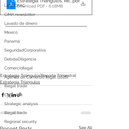
Estrategia Triángulos. Reporte 2T 2025, por Stratego
.pdf
Lista OFAC
Download PDF • 6.08MB
CIMA newsletter
Lavado de dinero
Mexico
Panamá
SeguridadCorporativa
DebidaDiligencia
ComercioIlegal
Estrategia Triángulos
Reporte Trimestral
Agenda de Comercio Ilegal (2026)
Estrategia Triangulos
Illegal trade
Colombia
Strategic analysis
Illegal trade
Regional security
See All
Recent Posts