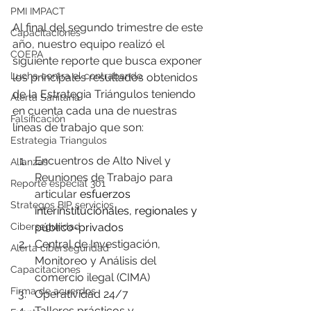
PMI IMPACT
Al final del segundo trimestre de este 
Capacitaciones
año, nuestro equipo realizó el 
COEPA
siguiente reporte que busca exponer 
Lucha contra el contrabando
los principales resultados obtenidos 
de la Estrategia Triángulos teniendo 
Alerta Sanitaria
en cuenta cada una de nuestras 
Falsificación
líneas de trabajo que son: 
Estrategia Triangulos
Encuentros de Alto Nivel y 
Alianzas
Reuniones de Trabajo para 
Reporte especial 301
articular 
esfuerzos 
Strategos BIP servicios
interinstitucionales, regionales y 
público-privados
Ciberseguridad
Central de Investigación, 
Alerta ciberseguridad
Monitoreo y Análisis del 
Capacitaciones
comercio ilegal (CIMA)
Firma de acuerdos
Operatividad 24/7
Talleres prácticos y 