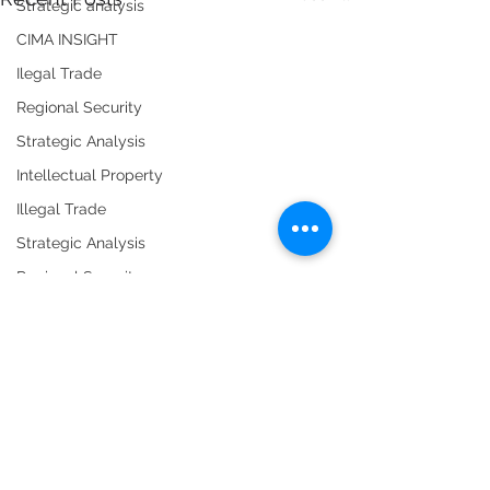
Strategic analysis
CIMA INSIGHT
Ilegal Trade
Regional Security
Strategic Analysis
Intellectual Property
Illegal Trade
Strategic Analysis
Regional Security
Risk Management
Compliance
Supply Chain
Foreign trade
Comments
Regulation and public policy
Smuggling