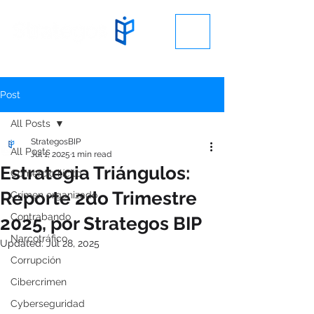
Post
All Posts
StrategosBIP
All Posts
Jul 1, 2025
1 min read
Estrategia Triángulos:
Comercio ilícito
Reporte 2do Trimestre
Crímen organizado
Contrabando
2025, por Strategos BIP
Narcotráfico
Updated:
Jul 28, 2025
Corrupción
Cibercrimen
Cyberseguridad