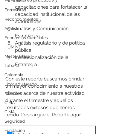
Eventos
capacitaciones para fortalecer la 
Entrevistas
capacidad institucional de las 
Reconocimientos
autoridades
Análisis y Comunicación 
Análisis
Estratégica
Economías Criminales
Análisis regulatorio y de política 
HUMINT
pública
Master Class
Institucionalización de la 
Estrategia
Tabaco
Colombia
Con este reporte buscamos brindar 
Licor adulterado
un mayor conocimiento a nuestros 
clientes acerca de nuestra actividad 
Noticia
durante el trimestre y aquellos 
CIMA
resultados exitosos que hemos 
CIMA
tenido. Descargue el Reporte aquí:
Seguridad
Fundacion