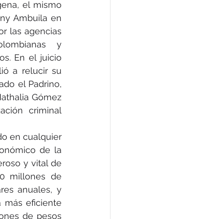
ena, el mismo 
ny Ambuila en 
r las agencias 
olombianas y 
. En el juicio 
ó a relucir su 
o el Padrino, 
Nathalia Gómez 
ción criminal 
o en cualquier 
onómico de la 
oso y vital de 
0 millones de 
res anuales, y 
 más eficiente 
lones de pesos 