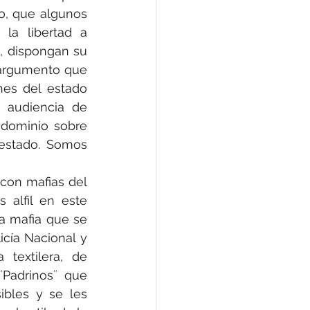
o, que algunos 
la libertad a 
, dispongan su 
 argumento que 
nes del estado 
 audiencia de 
 dominio sobre 
estado. Somos 
con mafias del 
alfil en este 
a mafia que se 
cía Nacional y 
textilera, de 
¨Padrinos¨ que 
bles y se les 