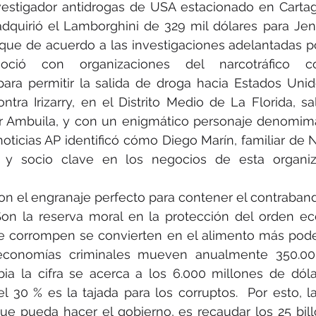
estigador antidrogas de USA estacionado en Cartag
quirió el Lamborghini de 329 mil dólares para Jen
que de acuerdo a las investigaciones adelantadas po
soció con organizaciones del narcotráfico c
ra permitir la salida de droga hacia Estados Unidos
tra Irizarry, en el Distrito Medio de La Florida, sali
 Ambuila, y con un enigmático personaje denomimad
oticias AP identificó cómo Diego Marín, familiar de 
y y socio clave en los negocios de esta organiza
on el engranaje perfecto para contener el contraband
on la reserva moral en la protección del orden ec
e corrompen se convierten en el alimento más poder
 economías criminales mueven anualmente 350.00
ia la cifra se acerca a los 6.000 millones de dóla
30 % es la tajada para los corruptos.  Por esto, la
que pueda hacer el gobierno, es recaudar los 25 bil