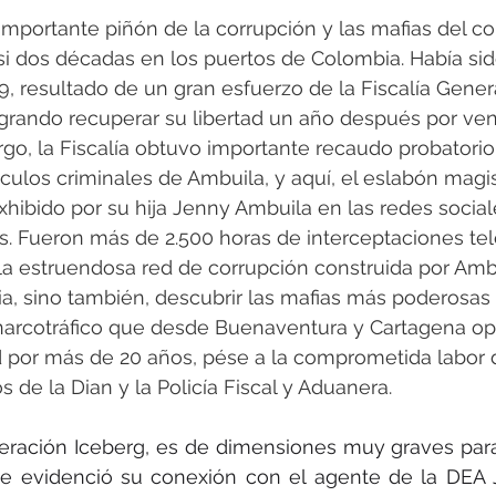
mportante piñón de la corrupción y las mafias del co
asi dos décadas en los puertos de Colombia. Había sid
, resultado de un gran esfuerzo de la Fiscalía Genera
ogrando recuperar su libertad un año después por ve
go, la Fiscalía obtuvo importante recaudo probatorio
culos criminales de Ambuila, y aquí, el eslabón magis
xhibido por su hija Jenny Ambuila en las redes social
s. Fueron más de 2.500 horas de interceptaciones te
la estruendosa red de corrupción construida por Ambu
, sino también, descubrir las mafias más poderosas 
narcotráfico que desde Buenaventura y Cartagena op
 por más de 20 años, pése a la comprometida labor
s de la Dian y la Policía Fiscal y Aduanera.
eración Iceberg, es de dimensiones muy graves para 
 evidenció su conexión con el agente de la DEA Jos