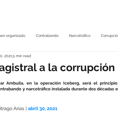
Us
Our services
Triangles Strategy
CIMA Platform
Pub
men organizado
Contrabando
Narcotráfico
Corrupció
0, 2021
5 min read
Capacitaciones
COEPA
Lucha contra el contraban
gistral a la corrupción
gulos
Alianzas
Reporte especial 301
Strategos BIP se
r Ambuila, en la operación Iceberg, será el principio 
ntrabando y narcotráfico instalada durante dos décadas en
taciones
Firma de acuerdos
Eventos
Entrevistas
trago Arias
 | 
abril 30, 2021