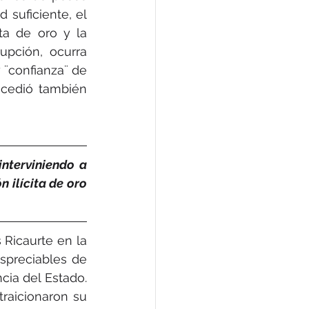
suficiente, el 
ita de oro y la 
pción, ocurra 
 ¨confianza¨ de 
cedió también 
nterviniendo a 
 ilícita de oro 
 Ricaurte en la 
spreciables de 
cia del Estado. 
traicionaron su 