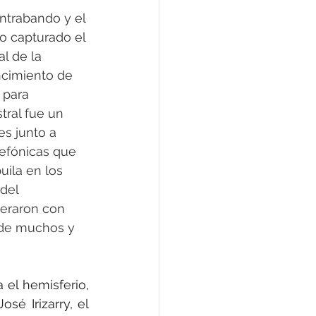
ntrabando y el 
o capturado el 
l de la 
ncimiento de 
 para 
tral fue un 
es junto a 
lefónicas que 
ila en los 
del 
eraron con 
 de muchos y 
el hemisferio, 
é Irizarry, el 