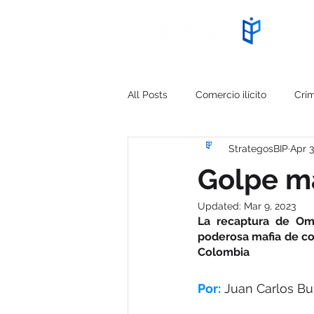
Start
All Posts
Comercio ilícito
Crí
StrategosBIP
Apr 3
Cyberseguridad
PMI IMPACT
Golpe ma
Updated:
Mar 9, 2023
Falsificación
Estrategia Trian
La recaptura de Oma
poderosa mafia de co
Colombia
Alerta ciberseguridad
Capaci
Por:
Juan Carlos Bui