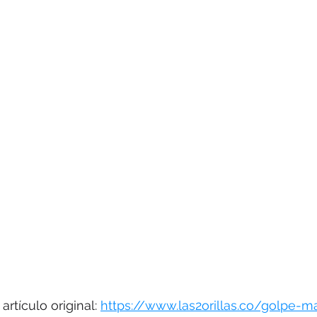
es
HUMINT
Master Class
Tabaco
Colombia
rtículo original: 
https://www.las2orillas.co/golpe-ma