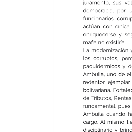
juramento, sus val
democracia, por l
funcionarios corr
actúan con cínica 
enriquecerse y seg
mafia no existiría.
La modernización y
los corruptos, per
paquidérmicos y de
Ambuila, uno de e
redentor ejemplar
bolivariana. Fortal
de Tributos, Rentas
fundamental, pues e
Ambuila cuando háb
cargo. Al mismo ti
disciplinario y bri