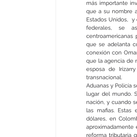
más importante inv
que a su nombre ad
Estados Unidos,  y 
federales, se a
centroamericanas pa
que se adelanta con
conexión con Omar
que la agencia de n
esposa de Irizarr
transnacional.
Aduanas y Policía s
lugar del mundo. S
nación, y cuando s
las mafias. Estas
dólares, en Colomb
aproximadamente el 
reforma tributaria 