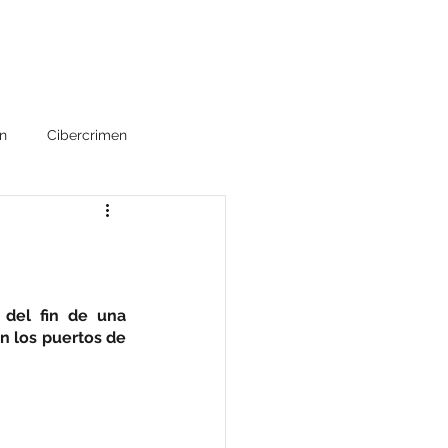
lications
Contact
n
Cibercrimen
do
Alerta Sanitaria
rvicios
Ciberseguridad
del fin de una 
 los puertos de 
Reconocimientos