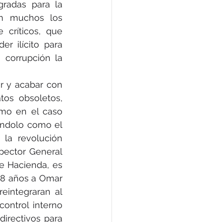
radas para la 
n muchos los 
críticos, que 
r ilícito para 
corrupción la 
r y acabar con 
os obsoletos, 
omo en el caso 
ndolo como el 
la revolución 
pector General 
e Hacienda, es 
18 años a Omar 
integraran al 
ontrol interno 
irectivos para 