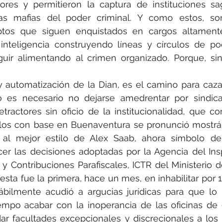
ores y permitieron la captura de instituciones sag
as mafias del poder criminal. Y como estos, so
uptos que siguen enquistados en cargos altamente 
inteligencia construyendo líneas y círculos de pode
uir alimentando al crimen organizado. Porque, sin 
 automatización de la Dian, es el camino para caza
o es necesario no dejarse amedrentar por sindicat
tractores sin oficio de la institucionalidad, que c
llos con base en Buenaventura se pronunció mostrá
, al mejor estilo de Alex Saab, ahora símbolo de 
ecer las decisiones adoptadas por la Agencia del Ins
 y Contribuciones Parafiscales, ICTR del Ministerio d
sta fue la primera, hace un mes, en inhabilitar por 
ilmente acudió a argucias jurídicas para que lo re
empo acabar con la inoperancia de las oficinas de c
ndar facultades excepcionales y discrecionales a los d