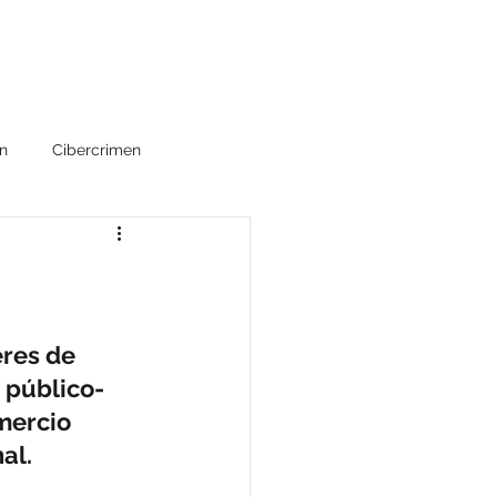
lications
Contact
n
Cibercrimen
do
Alerta Sanitaria
rvicios
Ciberseguridad
eres de 
 público-
Reconocimientos
mercio 
al. 