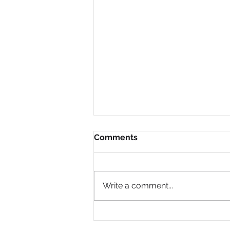
Comments
Write a comment...
En Strategos BIP Somos tus
aliados contra el comercio