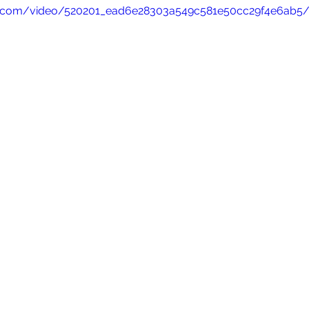
es
HUMINT
Master Class
Tabaco
Colombia
tic.com/video/520201_ead6e28303a549c581e50cc29f4e6ab5/