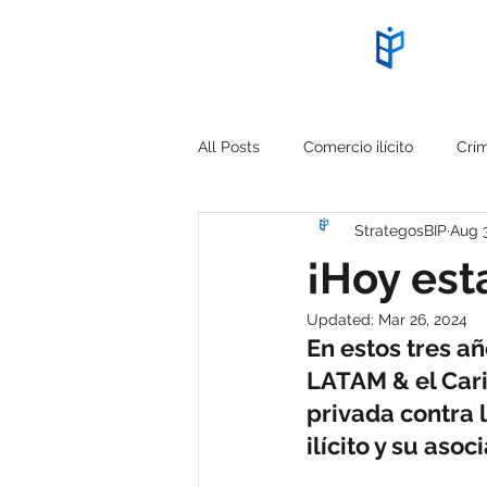
Start
All Posts
Comercio ilícito
Crí
StrategosBIP
Aug 3
Cyberseguridad
PMI IMPACT
¡Hoy est
Updated:
Mar 26, 2024
Falsificación
Estrategia Trian
En estos tres a
LATAM & el Cari
Alerta ciberseguridad
Capaci
privada contra 
ilícito y su aso