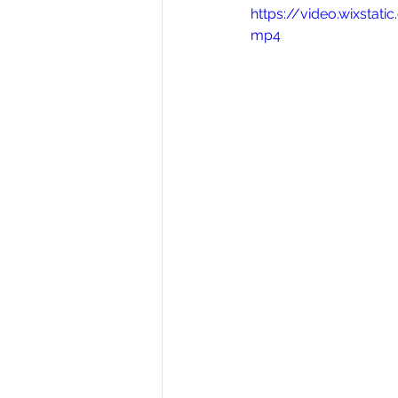
Análisis
Economías Criminal
https://video.wixsta
mp4