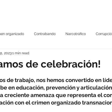
Us
Our services
Triangles Strategy
CIMA Platform
Pub
men organizado
Contrabando
Narcotráfico
Corrupció
1, 2023
1 min read
Capacitaciones
COEPA
Lucha contra el contraban
amos de celebración!
gulos
Alianzas
Reporte especial 301
Strategos BIP se
ños de trabajo, nos hemos convertido en líd
be en educación, prevención y articulación
taciones
Firma de acuerdos
Eventos
Entrevistas
la creciente amenaza que representa el co
ciación con el crimen organizado transnacion