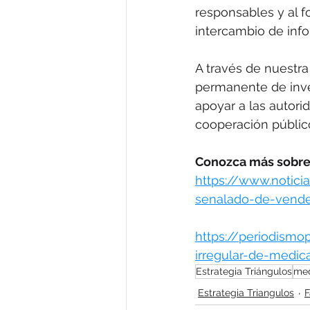
responsables y al f
intercambio de info
A través de nuestr
permanente de inves
apoyar a las autori
cooperación públic
Conozca más sobre 
https://www.notici
senalado-de-vend
https://periodism
irregular-de-medi
Estrategia Triángulos
med
Estrategia Triangulos
F