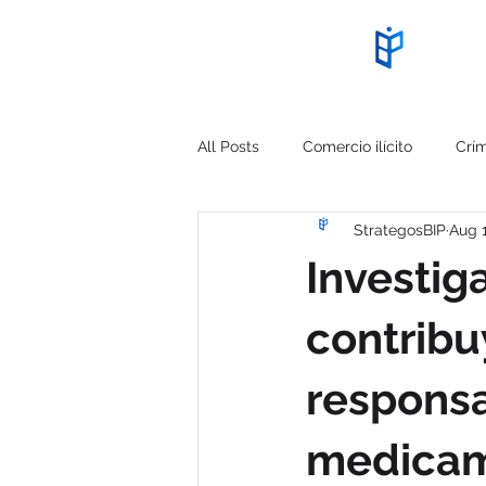
Start
All Posts
Comercio ilícito
Crí
StrategosBIP
Aug 
Cyberseguridad
PMI IMPACT
Investig
Falsificación
Estrategia Trian
contribu
responsa
Alerta ciberseguridad
Capaci
medicame