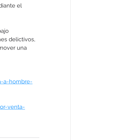
iante el 
ajo 
es delictivos, 
omover una 
ha-a-hombre-
or-venta-