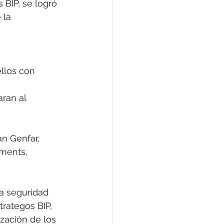
 BIP, se logró 
 la 
llos con 
ran al 
an Genfar, 
ments, 
la seguridad 
rategos BIP, 
zación de los 