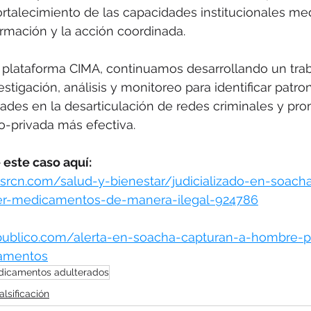
ortalecimiento de las capacidades institucionales med
rmación y la acción coordinada.
a plataforma CIMA, continuamos desarrollando un trab
tigación, análisis y monitoreo para identificar patron
dades en la desarticulación de redes criminales y pr
o-privada más efectiva.
este caso aquí:
asrcn.com/salud-y-bienestar/judicializado-en-soac
er-medicamentos-de-manera-ilegal-924786
opublico.com/alerta-en-soacha-capturan-a-hombre-p
camentos
icamentos adulterados
alsificación