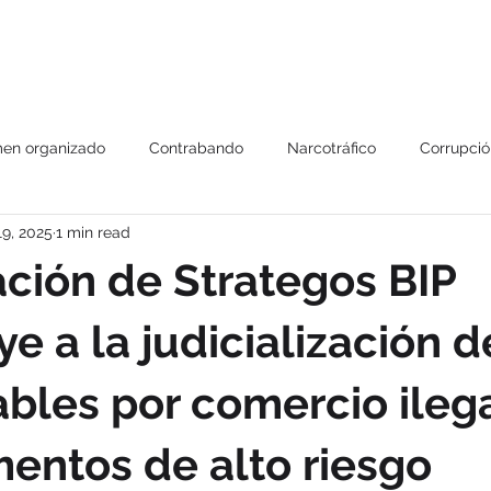
Us
Our services
Triangles Strategy
CIMA Platform
Pub
men organizado
Contrabando
Narcotráfico
Corrupció
19, 2025
1 min read
Capacitaciones
COEPA
Lucha contra el contraban
ación de Strategos BIP
gulos
Alianzas
Reporte especial 301
Strategos BIP se
ye a la judicialización d
bles por comercio ileg
taciones
Firma de acuerdos
Eventos
Entrevistas
ntos de alto riesgo