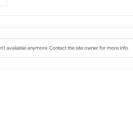
't available anymore. Contact the site owner for more info.
Menu
ade
rica
Us
Our services
Triangles Strategy
CIMA Platform
Blog and news
Contact