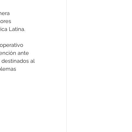
nera 
tores 
ica Latina.
operativo 
vención ante 
destinados al 
blemas 