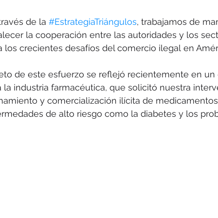
es
HUMINT
Master Class
Tabaco
Colombia
través de la 
#EstrategiaTriángulos
, trabajamos de ma
alecer la cooperación entre las autoridades y los sec
a los crecientes desafíos del comercio ilegal en Amér
to de este esfuerzo se reflejó recientemente en un 
 la industria farmacéutica, que solicitó nuestra inter
amiento y comercialización ilícita de medicamentos 
ermedades de alto riesgo como la diabetes y los pro