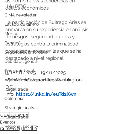
así como nuevas tendencias en 
Lista OFAC
delitos económicos.
CIMA newsletter
La participación de Buitrago Arias se 
Lavado de dinero
enmarca en su experiencia en análisis 
Mexico
de riesgos, seguridad pública y 
Panamá
estrategias contra la criminalidad 
organizada, áreas en las que se ha 
SeguridadCorporativa
destacado a nivel regional.
DebidaDiligencia
ComercioIlegal
🗓️ 18/11/2025 - 19/11/2025
📍 OAS Headquarters, Washington 
Agenda de Comercio Ilegal (2026)
D.C.
Illegal trade
Info: 
https://lnkd.in/euTd2Xwn
Colombia
Strategic analysis
OEA
GELAVEX
Illegal trade
Eventos
Regional security
Crímen organizado