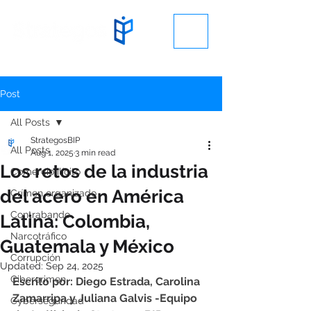
Post
All Posts
StrategosBIP
All Posts
Aug 1, 2025
3 min read
Los retos de la industria
Comercio ilícito
del acero en América
Crímen organizado
Contrabando
Latina: Colombia,
Narcotráfico
Guatemala y México
Corrupción
Updated:
Sep 24, 2025
Cibercrimen
Escrito por: Diego Estrada, Carolina 
Zamarripa y Juliana Galvis -Equipo 
Cyberseguridad