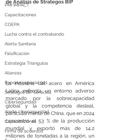
de Análisis de Strategos BIP
PMI IMPACT
Capacitaciones
COEPA
Lucha contra el contrabando
Alerta Sanitaria
Falsificación
Estrategia Triangulos
Alianzas
Reporte especial 301
La industria del acero en América 
Latina enfrenta un entorno adverso 
Strategos BIP servicios
marcado por la sobrecapacidad 
Ciberseguridad
global y la competencia desleal, 
Alerta ciberseguridad
particularmente de China, que en 2024 
concentró el 53 % de la producción 
Capacitaciones
mundial y exportó más de 14,2 
Firma de acuerdos
millones de toneladas a la región, un 