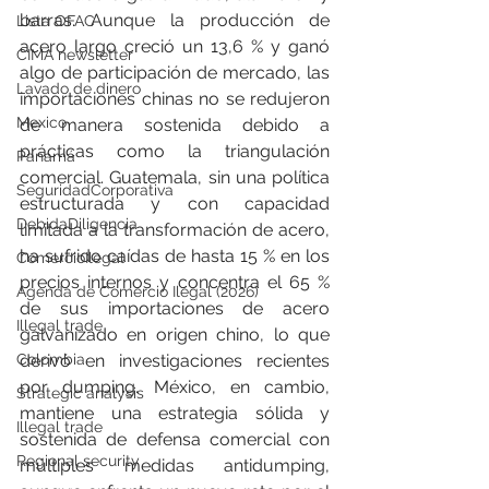
barras. Aunque la producción de 
Lista OFAC
acero largo creció un 13,6 % y ganó 
CIMA newsletter
algo de participación de mercado, las 
Lavado de dinero
importaciones chinas no se redujeron 
Mexico
de manera sostenida debido a 
prácticas como la triangulación 
Panamá
comercial. Guatemala, sin una política 
SeguridadCorporativa
estructurada y con capacidad 
DebidaDiligencia
limitada a la transformación de acero, 
ha sufrido caídas de hasta 15 % en los 
ComercioIlegal
precios internos y concentra el 65 % 
Agenda de Comercio Ilegal (2026)
de sus importaciones de acero 
Illegal trade
galvanizado en origen chino, lo que 
Colombia
derivó en investigaciones recientes 
por dumping. México, en cambio, 
Strategic analysis
mantiene una estrategia sólida y 
Illegal trade
sostenida de defensa comercial con 
Regional security
múltiples medidas antidumping, 