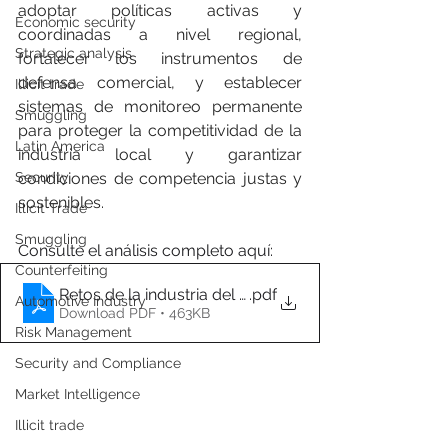
adoptar políticas activas y 
Economic security
coordinadas a nivel regional, 
Strategic analysis
fortalecer los instrumentos de 
defensa comercial, y establecer 
Illicit trade
sistemas de monitoreo permanente 
Smuggling
para proteger la competitividad de la 
Latin America
industria local y garantizar 
Security
condiciones de competencia justas y 
sostenibles.
Illicit Trade
Smuggling
Consulte el análisis completo aquí:
Counterfeiting
Retos de la industria del acero en Americalatina - 
.pdf
Automotive Industry
Download PDF • 463KB
Risk Management
Security and Compliance
Market Intelligence
Illicit trade