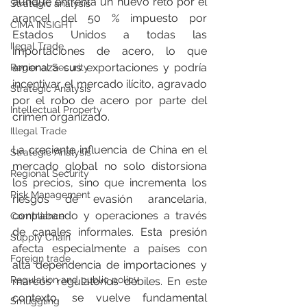
aunque enfrenta un nuevo reto por el 
Strategic analysis
arancel del 50 % impuesto por 
CIMA INSIGHT
Estados Unidos a todas las 
Ilegal Trade
importaciones de acero, lo que 
amenaza sus exportaciones y podría 
Regional Security
incentivar el mercado ilícito, agravado 
Strategic Analysis
por el robo de acero por parte del 
Intellectual Property
crimen organizado.
Illegal Trade
La creciente influencia de China en el 
Strategic Analysis
mercado global no solo distorsiona 
Regional Security
los precios, sino que incrementa los 
Risk Management
riesgos de evasión arancelaria, 
contrabando y operaciones a través 
Compliance
de canales informales. Esta presión 
Supply Chain
afecta especialmente a países con 
Foreign trade
alta dependencia de importaciones y 
Regulation and public policy
marcos regulatorios débiles. En este 
contexto, se vuelve fundamental 
Smuggling