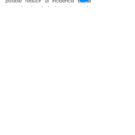
posible reducir la incidencia de la 
competencia desleal, proteger la 
producción local y garantizar una 
competencia justa. En este esfuerzo, 
Strategos BIP
 se posiciona como un 
aliado estratégico clave para el diseño 
e implementación de soluciones a la 
medida, que contribuyan a 
salvaguardar la integridad del 
mercado y el desarrollo sostenible de 
la región.
Análisis
Acero
Análisis