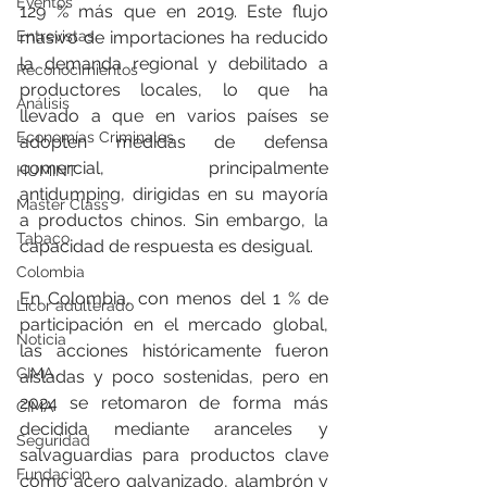
Eventos
129 % más que en 2019. Este flujo 
Entrevistas
masivo de importaciones ha reducido 
la demanda regional y debilitado a 
Reconocimientos
productores locales, lo que ha 
Análisis
llevado a que en varios países se 
Economías Criminales
adopten medidas de defensa 
comercial, principalmente 
HUMINT
antidumping, dirigidas en su mayoría 
Master Class
a productos chinos. Sin embargo, la 
Tabaco
capacidad de respuesta es desigual.
Colombia
En Colombia, con menos del 1 % de 
Licor adulterado
participación en el mercado global, 
Noticia
las acciones históricamente fueron 
CIMA
aisladas y poco sostenidas, pero en 
2024 se retomaron de forma más 
CIMA
decidida mediante aranceles y 
Seguridad
salvaguardias para productos clave 
Fundacion
como acero galvanizado, alambrón y 