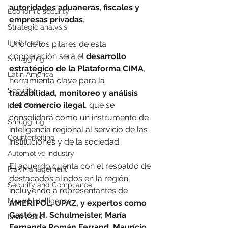
autoridades aduaneras, fiscales y 
Economic security
empresas privadas
.
Strategic analysis
Illicit trade
Uno de los pilares de esta 
cooperación será el 
desarrollo 
Smuggling
estratégico de la Plataforma CIMA
, 
Latin America
herramienta clave para la 
Security
trazabilidad, monitoreo y análisis 
del comercio ilegal
, que se 
Illicit Trade
consolidará como un instrumento de 
Smuggling
inteligencia regional al servicio de las 
Counterfeiting
instituciones y de la sociedad.
Automotive Industry
El acuerdo cuenta con el respaldo de 
Risk Management
destacados aliados en la región, 
Security and Compliance
incluyendo a representantes de 
Market Intelligence
AMERIPOL, UPAZ, y expertos como 
Gastón H. Schulmeister, María 
Illicit trade
Fernanda Román Ferrand, Maurício 