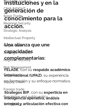
instituciones y en la 
Strategic analysis
CIMA INSIGHT
generación de 
Ilegal Trade
conocimiento para la 
Regional Security
acción.
Strategic Analysis
Intellectual Property
Una alianza que une 
Illegal Trade
capacidades 
Strategic Analysis
complementarias:
Regional Security
Risk Management
FELADE
, con su 
respaldo académico 
Compliance
internacional (UPAZ)
, su experiencia 
en formación y su enfoque normativo.
Supply Chain
Foreign trade
Strategos BIP
, con su 
experticia en 
Regulation and public policy
inteligencia operativa, análisis 
criminal y articulación efectiva con 
Smuggling