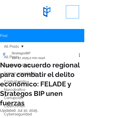
Post
All Posts
StrategosBIP
All Posts
Jun 27, 2025
2 min read
Nuevo acuerdo regional
Comercio ilícito
para combatir el delito
Crímen organizado
Contrabando
económico: FELADE y
Narcotráfico
Strategos BIP unen
Corrupción
fuerzas
Cibercrimen
Updated:
Jul 10, 2025
Cyberseguridad