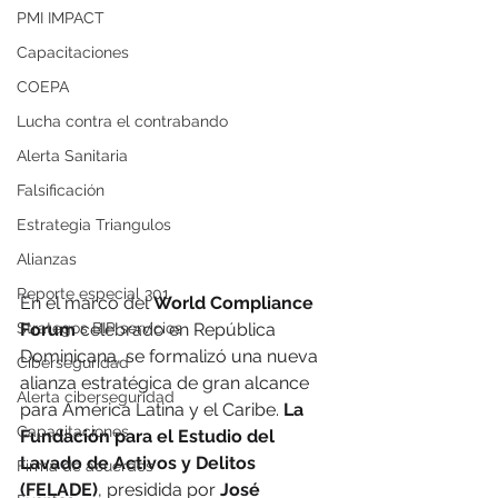
PMI IMPACT
Capacitaciones
COEPA
Lucha contra el contrabando
Alerta Sanitaria
Falsificación
Estrategia Triangulos
Alianzas
Reporte especial 301
En el marco del 
World Compliance 
Strategos BIP servicios
Forum
 celebrado en República 
Dominicana, se formalizó una nueva 
Ciberseguridad
alianza estratégica de gran alcance 
Alerta ciberseguridad
para América Latina y el Caribe. 
La 
Capacitaciones
Fundación para el Estudio del 
Lavado de Activos y Delitos 
Firma de acuerdos
(FELADE)
, presidida por 
José 