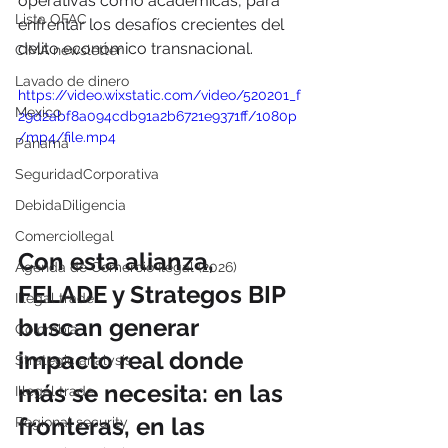
operativas como académicas, para 
Lista OFAC
enfrentar los desafíos crecientes del 
delito económico transnacional.
CIMA newsletter
Lavado de dinero
https://video.wixstatic.com/video/520201_f
Mexico
29d2abf8a094cdb91a2b6721e9371ff/1080p
/mp4/file.mp4
Panamá
SeguridadCorporativa
DebidaDiligencia
ComercioIlegal
Con esta alianza, 
Agenda de Comercio Ilegal (2026)
FELADE y Strategos BIP 
Illegal trade
buscan generar 
Colombia
impacto real donde 
Strategic analysis
más se necesita: en las 
Illegal trade
fronteras, en las 
Regional security