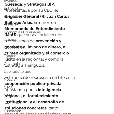
Eventos
Quesada
, y 
Strategos BIP
, 
Entrevistas
representada por su CEO, el 
Brigadier General (R) Juan Carlos 
Reconocimientos
Buitrago Arias
, firmaron un 
Análisis
Memorando de Entendimiento 
Economías Criminales
(MoU)
 que busca fortalecer los 
HUMINT
mecanismos de 
prevención y 
combate al lavado de dinero, el 
Master Class
crimen organizado y el comercio 
Tabaco
ilícito
 en la región tal y como la 
Colombia
Estrategia Triángulos.
Licor adulterado
Este acuerdo representa un hito en la 
Noticia
cooperación público-privada
, 
CIMA
apostando por la 
inteligencia 
CIMA
regional, el fortalecimiento 
institucional y el desarrollo de 
Seguridad
soluciones concretas
, tanto 
Fundacion