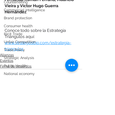
Counterfeiting
Vieira y Víctor Hugo Guerra 
Commercial intelligence
Hernández
.
Brand protection
Consumer health
Conoce todo sobre la Estrategia 
Illicit Trade
Triángulos aquí: 
Unfair Competition
www.strategosbip.com/estrategia-
triangulos
Trade Policy
Alianzas
Strategic Analysis
Eventos
Public Health
Firma de acuerdos
National economy
Trade policy
Industry and manufacturing
Trade defense
Technical smuggling
See All
Recent Posts