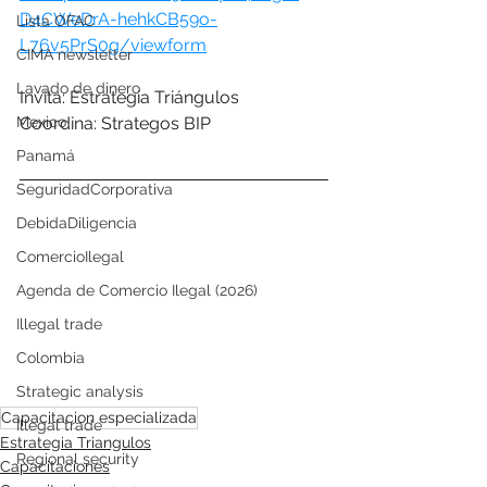
D4CWeDrA-hehkCB59o-
Lista OFAC
L76v5PrS0g/viewform
CIMA newsletter
Lavado de dinero
Invita: Estrategia Triángulos
Mexico
Coordina: Strategos BIP
Panamá
SeguridadCorporativa
DebidaDiligencia
ComercioIlegal
Agenda de Comercio Ilegal (2026)
Illegal trade
Colombia
Strategic analysis
Capacitacion especializada
Illegal trade
Estrategia Triangulos
Regional security
Capacitaciones