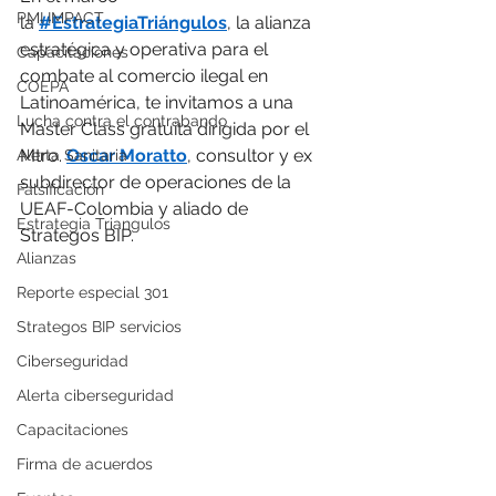
PMI IMPACT
la 
#EstrategiaTriángulos
, la alianza 
estratégica y operativa para el 
Capacitaciones
combate al comercio ilegal en 
COEPA
Latinoamérica, te invitamos a una 
Lucha contra el contrabando
Master Class gratuita dirigida por el 
Mtro. 
Oscar Moratto
, consultor y ex 
Alerta Sanitaria
subdirector de operaciones de la 
Falsificación
UEAF-Colombia y aliado de 
Estrategia Triangulos
Strategos BIP.
Alianzas
Reporte especial 301
Strategos BIP servicios
Ciberseguridad
Alerta ciberseguridad
Capacitaciones
Firma de acuerdos