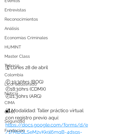
Eventos
Entrevistas
Reconocimientos
Análisis
Economías Criminales
HUMINT
Master Class
Tabaco
🗓️ ⁠Lunes 28 de abril
Colombia
🕗 19:30hrs (BOG) 
Licor adulterado
🕗18:30hrs (CDMX) 
Noticia
🕗21:30hrs (ARG)
CIMA
🔐 Modalidad: Taller práctico virtual 
CIMA
con registro previo aquí: 
Seguridad
https://docs.google.com/forms/d/e
Fundacion
/1FAIpQLSeM2vKk9l6mqB-4dsgs-