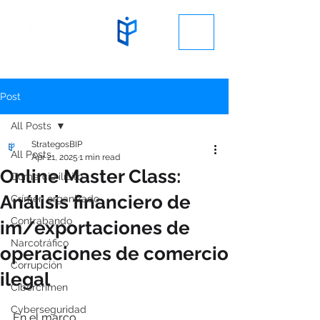
Post
All Posts
StrategosBIP
All Posts
Apr 21, 2025
1 min read
Online Master Class:
Comercio ilícito
Análisis financiero de
Crímen organizado
Contrabando
im/exportaciones de
Narcotráfico
operaciones de comercio
Corrupción
ilegal
Cibercrimen
Cyberseguridad
En el marco 