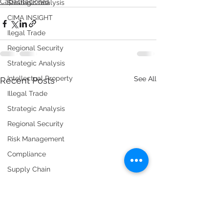
Capacitaciones
Strategic analysis
CIMA INSIGHT
Ilegal Trade
Regional Security
Strategic Analysis
Intellectual Property
See All
Recent Posts
Illegal Trade
Strategic Analysis
Regional Security
Risk Management
Compliance
Supply Chain
Foreign trade
Regulation and public policy
Smuggling