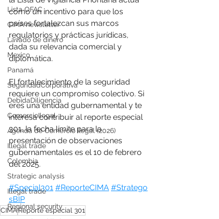
Lista OFAC
como un incentivo para que los 
países fortalezcan sus marcos 
CIMA newsletter
regulatorios y prácticas jurídicas, 
Lavado de dinero
dada su relevancia comercial y 
Mexico
diplomática.
Panamá
El fortalecimiento de la seguridad 
SeguridadCorporativa
requiere un compromiso colectivo. Si 
DebidaDiligencia
eres una entidad gubernamental y te 
ComercioIlegal
interesa contribuir al reporte especial 
301, la fecha límite para la 
Agenda de Comercio Ilegal (2026)
presentación de observaciones 
Illegal trade
gubernamentales es el 10 de febrero 
Colombia
del 2025.
Strategic analysis
#Special301
#ReporteCIMA
#Stratego
Illegal trade
sBIP
Regional security
CIMA
Reporte especial 301