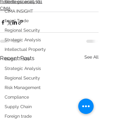
Reporte especial 301
Strategic analysis
CIMA
CIMA INSIGHT
Ilegal Trade
Regional Security
Strategic Analysis
Intellectual Property
See All
Recent Posts
Illegal Trade
Strategic Analysis
Regional Security
Risk Management
Compliance
Supply Chain
Foreign trade
Regulation and public policy
Smuggling