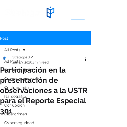
Post
All Posts
StrategosBIP
All Posts
Jan 29, 2025
1 min read
Participación en la
Comercio ilícito
presentación de
Crímen organizado
Contrabando
observaciones a la USTR
Narcotráfico
para el Reporte Especial
Corrupción
301
Cibercrimen
Cyberseguridad