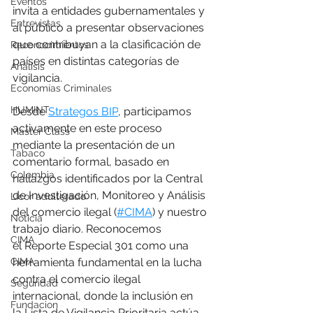
Eventos
invita a entidades gubernamentales y 
Entrevistas
al público a presentar observaciones 
que contribuyan a la clasificación de 
Reconocimientos
países en distintas categorías de 
Análisis
vigilancia.
Economías Criminales
HUMINT
Desde 
Strategos BIP
, participamos 
activamente en este proceso 
Master Class
mediante la presentación de un 
Tabaco
comentario formal, basado en 
Colombia
hallazgos identificados por la Central 
de Investigación, Monitoreo y Análisis 
Licor adulterado
del comercio ilegal (
#CIMA
) y nuestro 
Noticia
trabajo diario. Reconocemos 
CIMA
el Reporte Especial 301 como una 
CIMA
herramienta fundamental en la lucha 
contra el comercio ilegal 
Seguridad
internacional, donde la inclusión en 
Fundacion
la Lista de Vigilancia Prioritaria actúa 