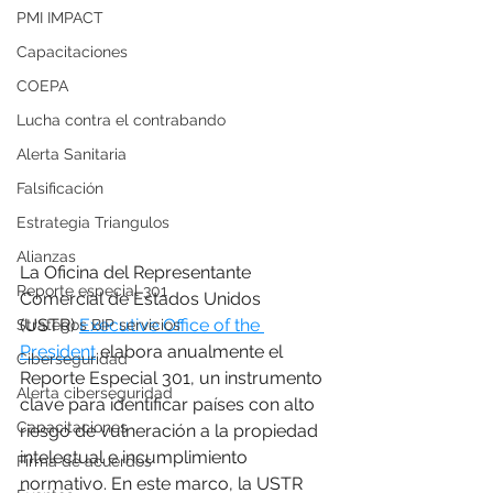
PMI IMPACT
Capacitaciones
COEPA
Lucha contra el contrabando
Alerta Sanitaria
Falsificación
Estrategia Triangulos
Alianzas
La Oficina del Representante 
Reporte especial 301
Comercial de Estados Unidos 
(USTR) 
Executive Office of the 
Strategos BIP servicios
President
 elabora anualmente el 
Ciberseguridad
Reporte Especial 301, un instrumento 
Alerta ciberseguridad
clave para identificar países con alto 
Capacitaciones
riesgo de vulneración a la propiedad 
intelectual e incumplimiento 
Firma de acuerdos
normativo. En este marco, la USTR 