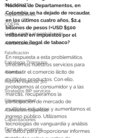
PMI IMPACT
Nacional de Departamentos, en 
Colombia se ha dejado de recaudar, 
Capacitaciones
en los últimos cuatro años, $2.4 
COEPA
billones de pesos (+USD $500 
Lucha contra el contrabando
millones) en impuestos por el 
comercio ilegal de tabaco?
Alerta Sanitaria
Falsificación
En respuesta a esta problemática, 
Estrategia Triangulos
ofrecemos nuestros servicios para 
combatir el comercio ilícito de 
Alianzas
múltiples productos. Con ello, 
Reporte especial 301
protegemos al consumidor y a las 
Strategos BIP servicios
marcas, recuperamos la 
Ciberseguridad
participación de mercado de 
múltiples industrias y aumentamos el 
Alerta ciberseguridad
ingreso público. Utilizamos 
Capacitaciones
tecnologías de vanguardia y análisis 
Firma de acuerdos
de datos para proporcionar informes 