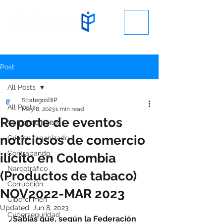
Post
All Posts
StrategosBIP
All Posts
May 8, 2023
1 min read
Reporte de eventos
Comercio ilícito
noticiosos de comercio
Crímen organizado
Contrabando
ilícito en Colombia
Narcotráfico
(Productos de tabaco)
Corrupción
NOV2022-MAR 2023
Cibercrimen
Updated:
Jun 8, 2023
Cyberseguridad
¿Sabías que, según la Federación 