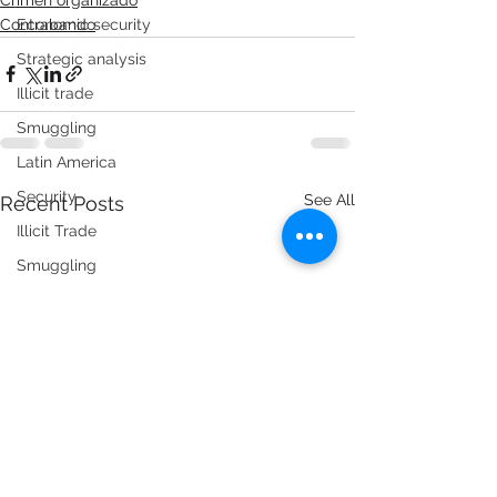
Contrabando
Economic security
Strategic analysis
Illicit trade
Smuggling
Latin America
Security
See All
Recent Posts
Illicit Trade
Smuggling
Counterfeiting
Automotive Industry
Risk Management
Security and Compliance
Market Intelligence
Illicit trade