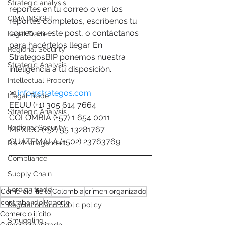
Strategic analysis
reportes en tu correo o ver los 
CIMA INSIGHT
reportes completos, escríbenos tu 
correo en este post, o contáctanos 
Ilegal Trade
para hacértelos llegar. En 
Regional Security
StrategosBIP ponemos nuestra 
Strategic Analysis
inteligencia a tu disposición.
Intellectual Property
✉ 
info@strategos.com
Illegal Trade
EEUU (+1) 305 614 7664
Strategic Analysis
COLOMBIA (+57) 1 654 0011
Regional Security
MÉXICO (+52) 55 13281767
GUATEMALA (+502) 23763769
Risk Management
Compliance
Supply Chain
Foreign trade
Comercio ilícito
Colombia
crímen organizado
contrabando
Reporte
Regulation and public policy
Comercio ilícito
Smuggling
Crímen organizado