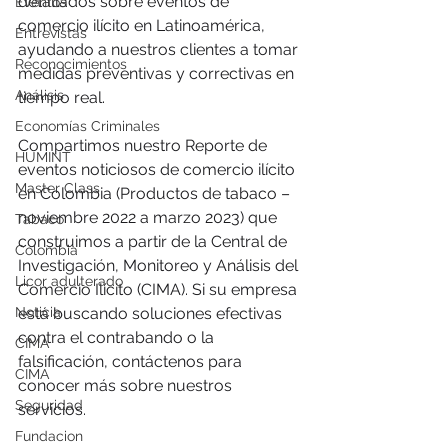
detallados sobre eventos de 
Eventos
comercio ilícito en Latinoamérica, 
Entrevistas
ayudando a nuestros clientes a tomar 
Reconocimientos
medidas preventivas y correctivas en 
Análisis
tiempo real.
Economías Criminales
Compartimos nuestro Reporte de 
HUMINT
eventos noticiosos de comercio ilícito 
Master Class
en Colombia (Productos de tabaco – 
noviembre 2022 a marzo 2023) que 
Tabaco
construimos a partir de la Central de 
Colombia
Investigación, Monitoreo y Análisis del 
Licor adulterado
Comercio Ilícito (CIMA). Si su empresa 
Noticia
está buscando soluciones efectivas 
contra el contrabando o la 
CIMA
falsificación, contáctenos para 
CIMA
conocer más sobre nuestros 
Seguridad
servicios.
Fundacion