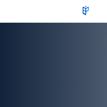
Inicio
Conoce e
denunci
Protege lo legal. Denun
Denuncia aquí