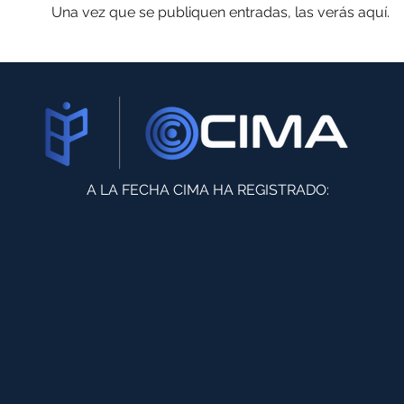
Una vez que se publiquen entradas, las verás aquí.
A LA FECHA CIMA
HA REGISTRADO:
+25
+
580
CASOS DE
INVESTIGACIÓ
N