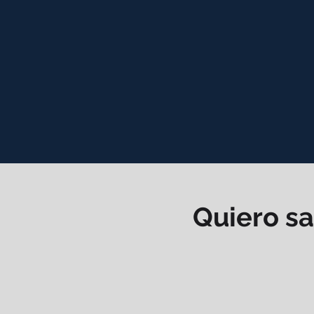
+320
P
Quiero s