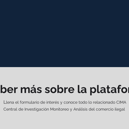
+1200
+U
EMPRESAS Y PERSONAS
ESTIM
IDENTIFICADAS COMO
E
ROBABLES RESPONSABLES
* El 
no tie
aber más sobre la plataf
L
lena el formulario de interés y conoce todo lo relacionado CIMA
Central de Investigación Monitoreo y Análisis del comercio ilegal