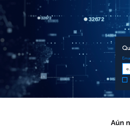
Qu
Emai
Aún n