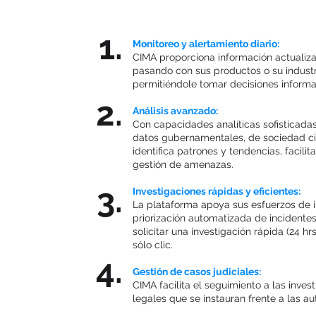
os
1.
Monitoreo y alertamiento diario:
CIMA proporciona información actualiza
pasando con sus productos o su industri
permitiéndole tomar decisiones inform
2.
Análisis avanzado:
Con capacidades analíticas sofisticadas
ACIÓN
datos gubernamentales, de sociedad ci
identifica patrones y tendencias, facilit
gestión de amenazas.
3.
Investigaciones rápidas y eficientes:
La plataforma apoya sus esfuerzos de i
priorización automatizada de incidentes,
solicitar una investigación rápida (24 h
sólo clic.
4.
Gestión de casos judiciales:
CIMA facilita el seguimiento a las inve
legales que se instauran frente a las au