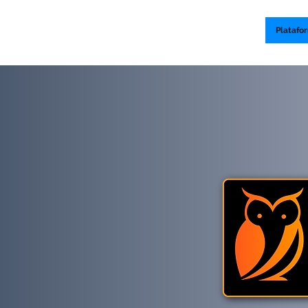
Nosotros
Nuestros servicios
Estrategia Triángulos
Platafo
l canal de
a anónima.
cia lo ilegal.