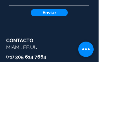
Enviar
CONTACTO
MIAMI, EE.UU.
(+1)
305 614 7664
BOGOTÁ, COLOMBIA
(+57)
601 6540011
MÉXICO
(+52)
55 71004496
GUATEMALA
(+502)
23 763769
info@strategosbip.com
triangulos@strategosbip.com