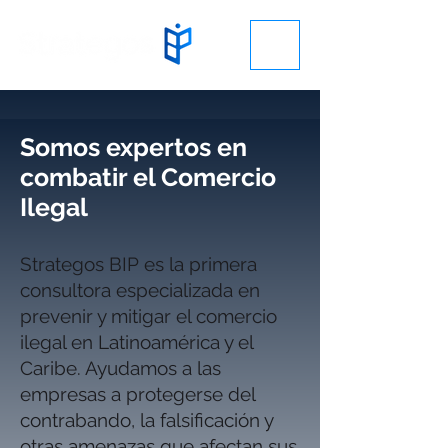
Somos expertos en
combatir el Comercio
Ilegal
Strategos BIP es la primera
consultora especializada en
prevenir y mitigar el comercio
ilegal en Latinoamérica y el
Caribe. Ayudamos a las
empresas a protegerse del
contrabando, la falsificación y
otras amenazas que afectan sus