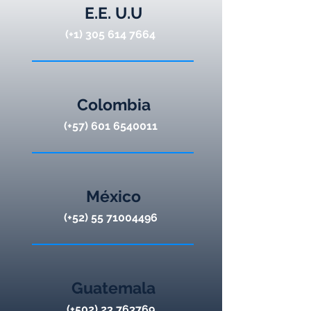
E.E. U.U
(+1)
305 614 7664
Colombia
(+57)
601 6540011
México
(+52)
55 71004496
Guatemala
(+502)
23 763769