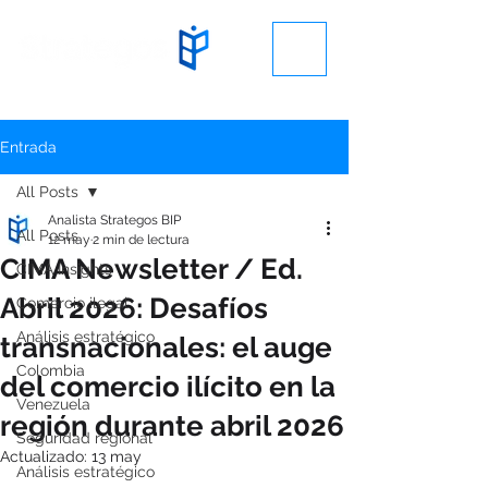
Entrada
All Posts
Analista Strategos BIP
All Posts
12 may
2 min de lectura
CIMA Newsletter / Ed.
CIMA Insights
Abril 2026: Desafíos
Comercio ilegal
Análisis estratégico
transnacionales: el auge
Colombia
del comercio ilícito en la
Venezuela
región durante abril 2026
Seguridad regional
Actualizado:
13 may
Análisis estratégico