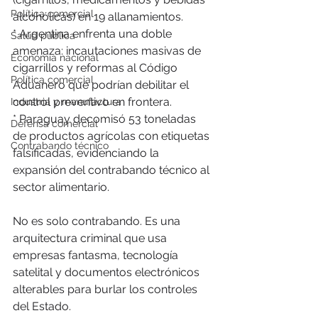
Política comercial
alcohólicas) en 19 allanamientos.
* Argentina enfrenta una doble 
Salud pública
amenaza: incautaciones masivas de 
Economía nacional
cigarrillos y reformas al Código 
Política comercial
Aduanero que podrían debilitar el 
control preventivo en frontera.
Industria y manufactura
* Paraguay decomisó 53 toneladas 
Defensa comercial
de productos agrícolas con etiquetas 
Contrabando técnico
falsificadas, evidenciando la 
expansión del contrabando técnico al 
sector alimentario.
No es solo contrabando. Es una 
arquitectura criminal que usa 
empresas fantasma, tecnología 
satelital y documentos electrónicos 
alterables para burlar los controles 
del Estado.