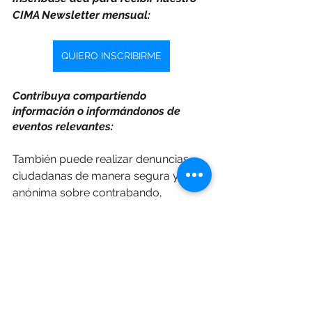
CIMA Newsletter mensual:
QUIERO INSCRIBIRME
Contribuya compartiendo 
información o informándonos de 
eventos relevantes:
También puede realizar denuncias 
ciudadanas de manera segura y 
anónima sobre contrabando, 
falsificación y comercio ilícito a través 
de nuestro sistema
CIMA
, disponible 
las 24 horas.
CREAR DENUNCIA