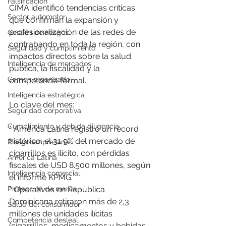
Falsificación
CIMA identificó tendencias críticas 
Sector automotor
que confirman la expansión y 
profesionalización de las redes de 
Gestión de riesgos
contrabando en toda la región, con 
Seguridad y cumplimiento
impactos directos sobre la salud 
Inteligencia de mercados
pública, la fiscalidad y la 
Crimen organizado
competencia formal.
Inteligencia estratégica
Lo clave del mes:
Seguridad corporativa
Cumplimiento y debida diligencia
* América Latina registró un récord 
histórico: el 31,9% del mercado de 
Riesgo empresarial
cigarrillos es ilícito, con pérdidas 
América Latina
fiscales de USD 8.500 millones, según 
Inteligencia comercial
el informe KPMG.
* Operativos en República 
Protección de marca
Dominicana retiraron más de 2,3 
Salud del consumidor
millones de unidades ilícitas 
Competencia desleal
(cigarrillos, medicamentos y bebidas 