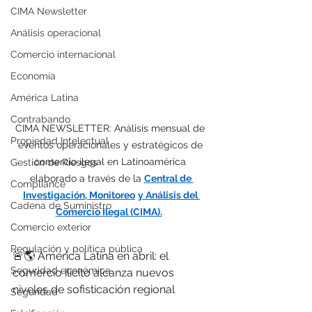
CIMA Newsletter
Análisis operacional
Comercio internacional
Economía
América Latina
Contrabando
CIMA NEWSLETTER: Análisis mensual de 
Propiedad Intelectual
eventos operacionales y estratégicos de 
comercio ilegal en Latinoamérica 
Gestión de Riesgos
elaborado a través 
de la 
Central de 
Compliance
Investigación, Monitoreo
y Análisis del 
Cadena de Suministro
Comercio Ilegal (CIMA).
Comercio exterior
Regulación y política pública
🚨🌎 América Latina en abril: el 
Seguridad económica
comercio ilícito alcanza nuevos 
niveles de sofisticación regional
Seguridad