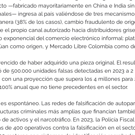
ucto —fabricado mayoritariamente en China e India sin
nales— ingresa al país valiéndose de tres mecanismos
anera (38% de los casos), cambio fraudulento de ori
 el propio canal autorizado hacia distribuidores grise
o exponencial del comercio electrónico informal: pl
úan como origen, y Mercado Libre Colombia como dest
ncido de haber adquirido una pieza original. El resu
 de 500.000 unidades falsas detectadas en 2023 a 2
, con una proyección que supera los 4 millones para 
100% anual que no tiene precedentes en el sector.
es espontáneo. Las redes de falsificación de autopar
ructuras criminales más amplias que financian tambi
 de activos y el narcotráfico. En 2023, la Policía Fisc
 de 400 operativos contra la falsificación en el secto