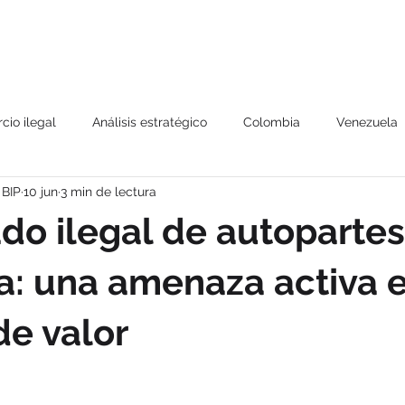
Nosotros
Nuestros servicios
Estrategia Triángulos
Platafo
cio ilegal
Análisis estratégico
Colombia
Venezuela
 BIP
10 jun
3 min de lectura
sletter
Análisis operacional
Comercio internacional
do ilegal de autopartes
lectual
Gestión de Riesgos
Compliance
Cadena de S
: una amenaza activa 
e valor
 y política pública
Seguridad económica
Seguridad