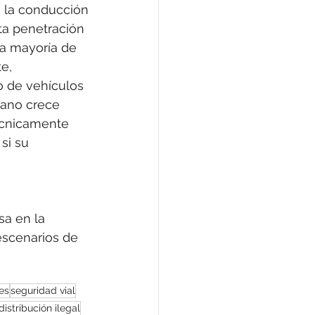
a la conducción
ta penetración
la mayoría de
te,
o de vehículos
iano crece
técnicamente
si su 
a en la
 escenarios de
es
seguridad vial
distribución ilegal