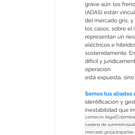
grave aún: los fren
(ADAS) están vincu
del mercado gris, y
los casos, sobre el i
representan un rie
eléctricos e híbrid
sostenidamente. En
difícil y jurídicame
operación
está expuesta, sino
Somos tus aliados c
identificación y ge
inestabilidad que i
comercio ilegal
Colombi
cadena de suministro
aut
mercado gris
autopartes 