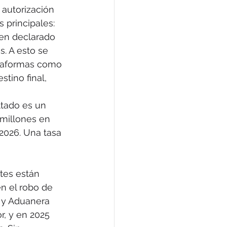
 autorización
 principales:
gen declarado
s. A esto se
ataformas como
ino final, 
ltado es un
 millones en
2026. Una tasa
tes están
én el robo de
al y Aduanera
r, y en 2025