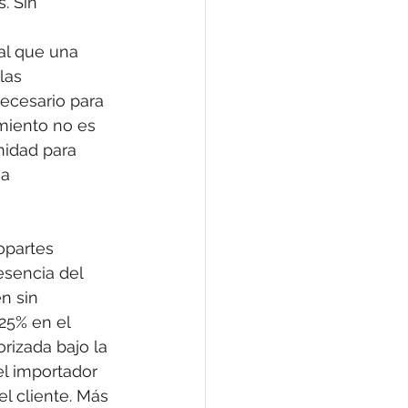
. Sin 
ral que una
las
ecesario para
imiento no es 
nidad para 
a 
opartes
resencia del
n sin
 25% en el
rizada bajo la
el importador
el cliente. Más