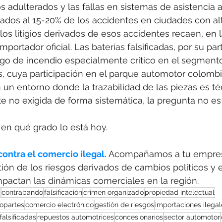
os adulterados y las fallas en sistemas de asistencia 
lados al 15-20% de los accidentes en ciudades con al
 los litigios derivados de esos accidentes recaen, en 
mportador oficial. Las baterías falsificadas, por su par
sgo de incendio especialmente crítico en el segment
os, cuya participación en el parque automotor colomb
 un entorno donde la trazabilidad de las piezas es 
nte no exigida de forma sistemática, la pregunta no es 
 en qué grado lo está hoy.
ontra el comercio ilegal. 
Acompañamos a tu empres
stión de los riesgos derivados de cambios políticos y
mpactan las dinámicas comerciales en la región.
a
contrabando
falsificación
crimen organizado
propiedad intelectual
opartes
comercio electrónico
gestión de riesgos
importaciones ilegal
falsificadas
repuestos automotrices
concesionarios
sector automotor