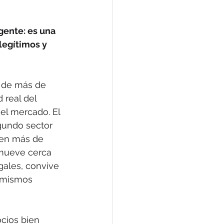
gente: es una
legítimos y 
n de más de 
 real del 
el mercado. El 
gundo sector 
 en más de 
mueve cerca 
gales, convive 
s mismos 
cios bien