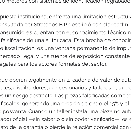
0 motores con sistemas de identificación regrabados
puesta institucional enfrenta una limitación estructu
nsultada por Strategos BIP describió con claridad: ni 
 consumidores cuentan con el conocimiento técnico n
a falsificada de una autorizada. Esta brecha de conoc
e fiscalización; es una ventana permanente de impu
mercado ilegal y una fuente de exposición constante 
egales para los actores formales del sector.
que operan legalmente en la cadena de valor de aut
ales, distribuidores, concesionarios y talleres—, la p
s un riesgo abstracto. Las piezas falsificadas compite
 fiscales, generando una erosión de entre el 15% y el
posventa. Cuando un taller instala una pieza no auto
dor oficial —sin saberlo o sin poder verificarlo—, es 
sto de la garantía o pierde la relación comercial con 