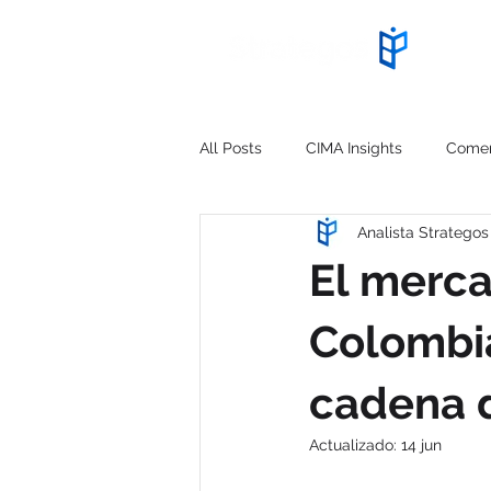
Inicio
All Posts
CIMA Insights
Comer
Analista Strategos
Análisis estratégico
CIMA New
El merca
Contrabando
Propiedad Inte
Colombia
cadena d
Comercio exterior
Regulación
Actualizado:
14 jun