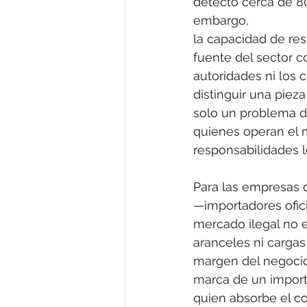
detectó cerca de 80
embargo,
la capacidad de res
fuente del sector co
autoridades ni los
distinguir una piez
solo un problema d
quienes operan el 
responsabilidades l
Para las empresas 
—importadores ofici
mercado ilegal no e
aranceles ni cargas
margen del negocio 
marca de un importa
quien absorbe el co