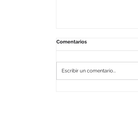
Comentarios
Escribir un comentario...
Cuando el peligro viene de
adentro: cadenas de
suministro globales y el
Strategos BIP
comercio ilegal de
Sus aliados contra el comerc
rodamientos
ilegal
Con operación en Lationoam
y el Caribe.